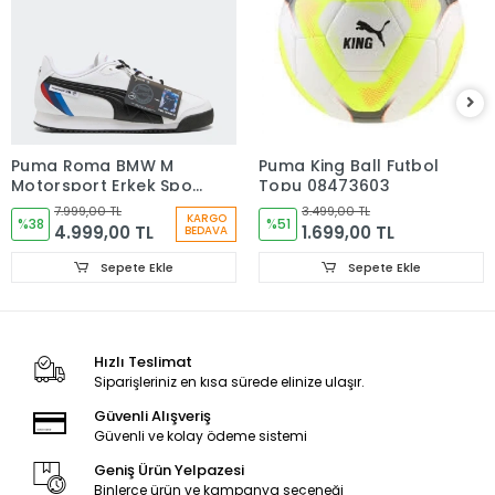
Puma Roma BMW M
Puma King Ball Futbol
Motorsport Erkek Spor
Topu 08473603
Ayakkabı Beyaz
7.999,00 TL
3.499,00 TL
KARGO
30911402
%38
%51
4.999,00 TL
1.699,00 TL
BEDAVA
Sepete Ekle
Sepete Ekle
Hızlı Teslimat
Siparişleriniz en kısa sürede elinize ulaşır.
Güvenli Alışveriş
Güvenli ve kolay ödeme sistemi
Geniş Ürün Yelpazesi
Binlerce ürün ve kampanya seçeneği