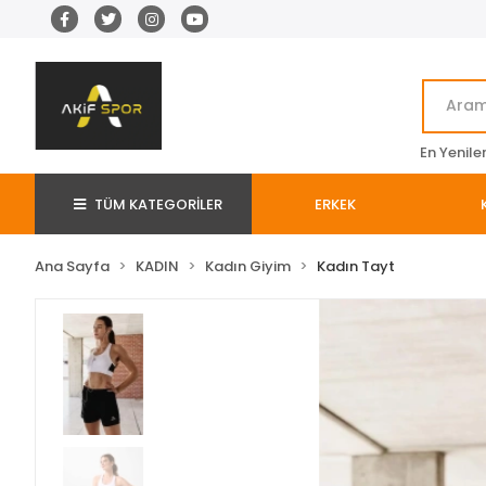
En Yenile
TÜM KATEGORİLER
ERKEK
Ana Sayfa
KADIN
Kadın Giyim
Kadın Tayt