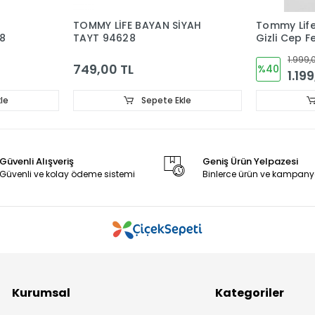
TOMMY LİFE BAYAN SİYAH
Tommy Life
28
TAYT 94628
Gizli Cep F
Taytlı Şort
1.999,
749,00 TL
%40
1.19
le
Sepete Ekle
Güvenli Alışveriş
Geniş Ürün Yelpazesi
Güvenli ve kolay ödeme sistemi
Binlerce ürün ve kampany
Kurumsal
Kategoriler