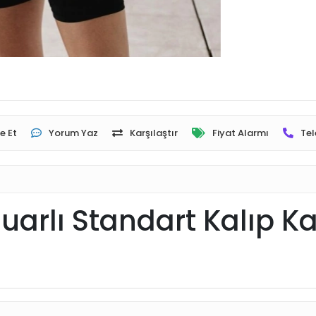
e Et
Yorum Yaz
Karşılaştır
Fiyat Alarmı
Tel
arlı Standart Kalıp Kad