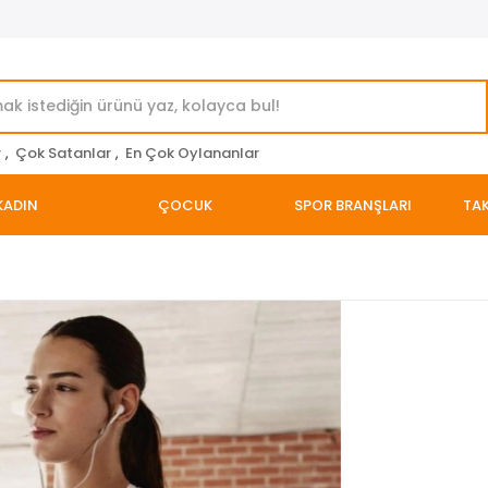
r
,
Çok Satanlar
,
En Çok Oylananlar
KADIN
ÇOCUK
SPOR BRANŞLARI
TAK