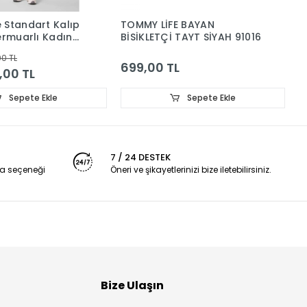
 Standart Kalıp
TOMMY LİFE BAYAN
T
ermuarlı Kadın
BİSİKLETÇİ TAYT SİYAH 91016
B
 Haki 91015
9
00 TL
699,00 TL
6
9,00 TL
Sepete Ekle
Sepete Ekle
7 / 24 DESTEK
a seçeneği
Öneri ve şikayetlerinizi bize iletebilirsiniz.
Bize Ulaşın