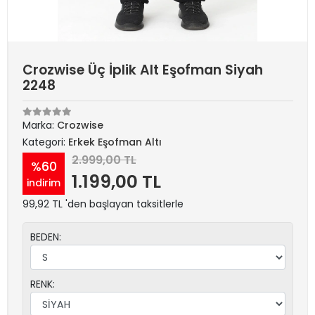
Crozwise Üç İplik Alt Eşofman Siyah
2248
Marka:
Crozwise
Kategori:
Erkek Eşofman Altı
2.999,00 TL
%60
1.199,00 TL
indirim
99,92 TL 'den başlayan taksitlerle
BEDEN:
RENK: