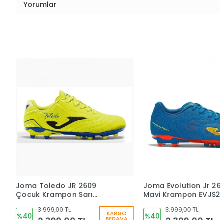
Yorumlar
Joma Toledo JR 2609
Joma Evolution Jr 2
Çocuk Krampon Sarı
Mavi Krampon EVJS
TOJS2609FG
3.999,00 TL
3.999,00 TL
KARGO
%40
%40
BEDAVA