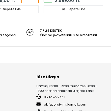
9,00 TL
2.599,00 TL
Sepete Ekle
Sepete Ekle
7 / 24 DESTEK
a seçeneği
Öneri ve şikayetlerinizi bize iletebilirsiniz.
Bize Ulaşın
Haftaiçi 09:00 - 19:00 Cumartesi 10:00 -
17:00 saatleri arasında ulaşabilirsiniz.
05325277773
akifsporgiyim@gmail.com