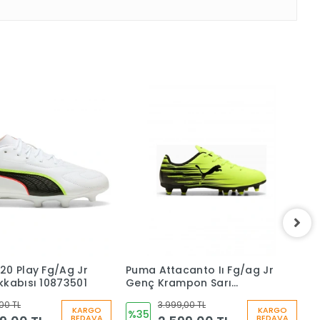
20 Play Fg/Ag Jr
Puma Attacanto Iı Fg/ag Jr
P
kkabısı 10873501
Genç Krampon Sarı
Ç
10849606
1
00 TL
3.999,00 TL
KARGO
KARGO
%35
BEDAVA
BEDAVA