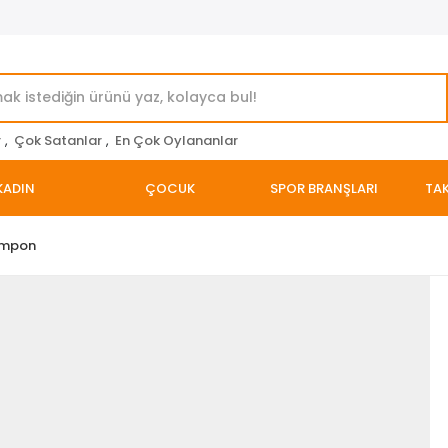
r
,
Çok Satanlar
,
En Çok Oylananlar
KADIN
ÇOCUK
SPOR BRANŞLARI
TAK
ampon