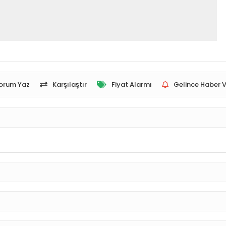
orum Yaz
Karşılaştır
Fiyat Alarmı
Gelince Haber V