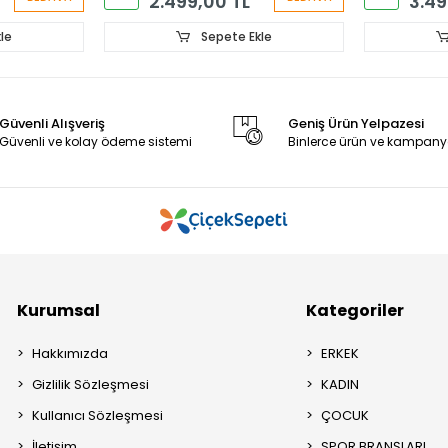
2.499,00 TL
3.49
le
Sepete Ekle
Güvenli Alışveriş
Geniş Ürün Yelpazesi
Güvenli ve kolay ödeme sistemi
Binlerce ürün ve kampany
Kurumsal
Kategoriler
Hakkımızda
ERKEK
Gizlilik Sözleşmesi
KADIN
Kullanıcı Sözleşmesi
ÇOCUK
İletişim
SPOR BRANŞLARI