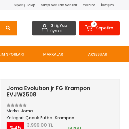
Sipariş Takip
Sıkça Sorulan Sorular
Yardım
İletişim
0
Giriş Yap
Sepetim
Üye Ol
IM SPORLARI
MARKALAR
AKSESUAR
Joma Evolutıon jr FG Krampon
EVJW2508
Marka:
Joma
Kategori:
Çocuk Futbol Krampon
3.999,00 TL
%45
KARGO