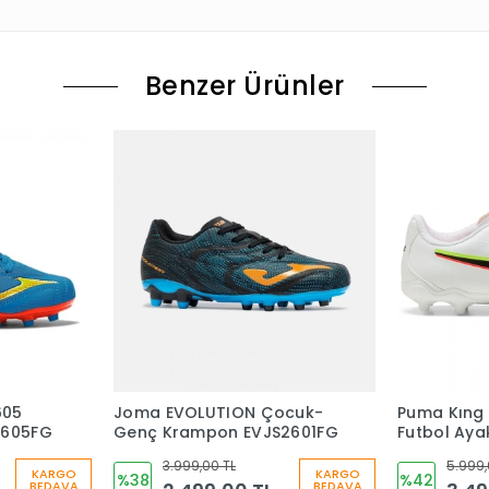
Benzer Ürünler
605
Joma EVOLUTION Çocuk-
Puma Kıng 
2605FG
Genç Krampon EVJS2601FG
Futbol Aya
3.999,00 TL
5.999,
KARGO
KARGO
%38
%42
BEDAVA
BEDAVA