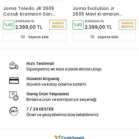
Joma Toledo JR 2609
Joma Evolution Jr
Çocuk Krampon Sarı
2605 Mavi Krampon
TOJS2609FG
EVJS2605FG
3.999,00 TL
3.999,00 TL
KARGO
KARGO
%40
%40
2.399,00 TL
2.399,00 TL
BEDAVA
BEDAVA
Sepete Ekle
Sepete Ekle
Hızlı Teslimat
Siparişleriniz en kısa sürede elinize ulaşır.
Güvenli Alışveriş
Güvenli ve kolay ödeme sistemi
Geniş Ürün Yelpazesi
Binlerce ürün ve kampanya seçeneği
7 / 24 DESTEK
Öneri ve şikayetlerinizi bize iletebilirsiniz.