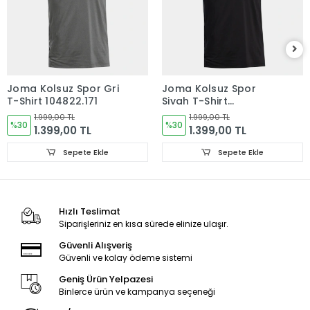
Joma Kolsuz Spor Gri
Joma Kolsuz Spor
T-Shirt 104822.171
Siyah T-Shirt
104822.100
1.999,00 TL
1.999,00 TL
%30
%30
1.399,00 TL
1.399,00 TL
Sepete Ekle
Sepete Ekle
Hızlı Teslimat
Siparişleriniz en kısa sürede elinize ulaşır.
Güvenli Alışveriş
Güvenli ve kolay ödeme sistemi
Geniş Ürün Yelpazesi
Binlerce ürün ve kampanya seçeneği