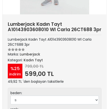
Lumberjack Kadın Tayt
A10143903608010 Wl Carla 26CT688 3pr
Lumberjack Kadın Tayt A10143903608010 Wl Carla
26CT688 3pr
Marka:
Lumberjack
Kategori:
Kadın Tayt
799,00 TL
%25
599,00 TL
indirim
49,92 TL 'den başlayan taksitlerle
beden: