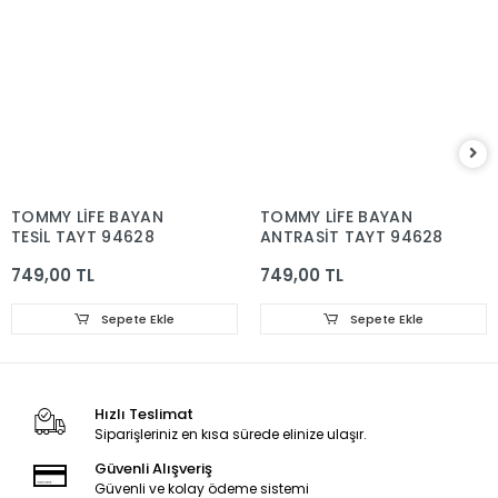
TOMMY LİFE BAYAN
TOMMY LİFE BAYAN
TEŞİL TAYT 94628
ANTRASİT TAYT 94628
749,00 TL
749,00 TL
Sepete Ekle
Sepete Ekle
Hızlı Teslimat
Siparişleriniz en kısa sürede elinize ulaşır.
Güvenli Alışveriş
Güvenli ve kolay ödeme sistemi