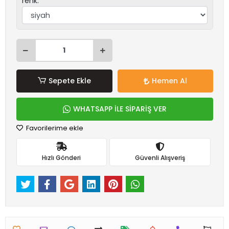
renk:
Sepete Ekle
Hemen Al
WHATSAPP İLE SİPARİŞ VER
Favorilerime ekle
Hızlı Gönderi
Güvenli Alışveriş