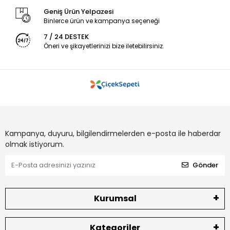
Geniş Ürün Yelpazesi
Binlerce ürün ve kampanya seçeneği
7 / 24 DESTEK
Öneri ve şikayetlerinizi bize iletebilirsiniz.
Kampanya, duyuru, bilgilendirmelerden e-posta ile haberdar
olmak istiyorum.
Gönder
Kurumsal
Kategoriler