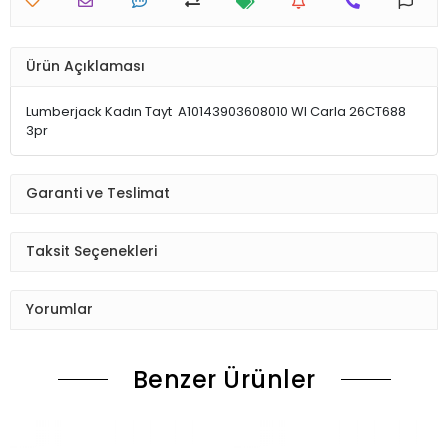
Ürün Açıklaması
Lumberjack Kadın Tayt A10143903608010 Wl Carla 26CT688
3pr
Garanti ve Teslimat
Taksit Seçenekleri
Yorumlar
Benzer Ürünler