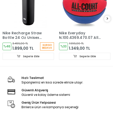
Nike Recharge Straw
Nike Everyday
Bottle 24 Oz Unisex
N.100.4369.470.07 All
Siyah Matara Suluk
Court 8P Unisex Mavi
3.499,00 TL
1.999,00 TL
KARGO
N.100.1632.091.24
%46
Basketbol Topu
%33
1.899,00 TL
1.349,00 TL
BEDAVA
Sepete Ekle
Sepete Ekle
Hızlı Teslimat
Siparişleriniz en kısa sürede elinize ulaşır.
Güvenli Alışveriş
Güvenli ve kolay ödeme sistemi
Geniş Ürün Yelpazesi
Binlerce ürün ve kampanya seçeneği