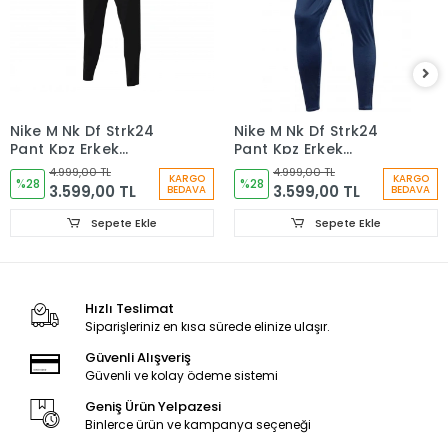
Nike M Nk Df Strk24
Nike M Nk Df Strk24
Pant Kpz Erkek
Pant Kpz Erkek
Eşofman Altı Siyah
Eşofman Altı lacivert
4.999,00 TL
4.999,00 TL
KARGO
KARGO
Fd7574-010
%28
Fd7574-451
%28
3.599,00 TL
3.599,00 TL
BEDAVA
BEDAVA
Sepete Ekle
Sepete Ekle
Hızlı Teslimat
Siparişleriniz en kısa sürede elinize ulaşır.
Güvenli Alışveriş
Güvenli ve kolay ödeme sistemi
Geniş Ürün Yelpazesi
Binlerce ürün ve kampanya seçeneği