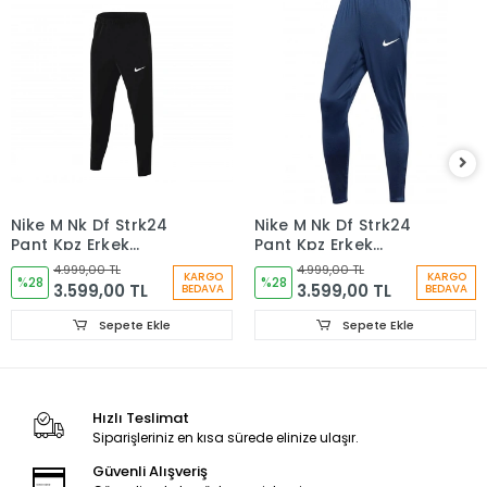
Nike M Nk Df Strk24
Nike M Nk Df Strk24
Pant Kpz Erkek
Pant Kpz Erkek
Eşofman Altı Siyah
Eşofman Altı lacivert
4.999,00 TL
4.999,00 TL
KARGO
KARGO
Fd7574-010
%28
Fd7574-451
%28
3.599,00 TL
3.599,00 TL
BEDAVA
BEDAVA
Sepete Ekle
Sepete Ekle
Hızlı Teslimat
Siparişleriniz en kısa sürede elinize ulaşır.
Güvenli Alışveriş