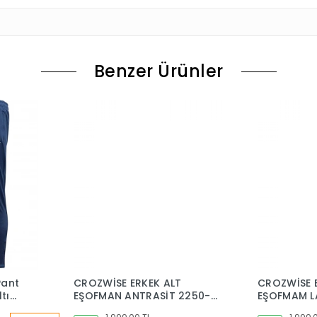
Benzer Ürünler
Pant
CROZWİSE ERKEK ALT
CROZWİSE 
tı
EŞOFMAN ANTRASİT 2250-
EŞOFMAM L
06