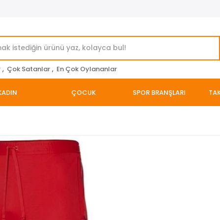
r
,
Çok Satanlar
,
En Çok Oylananlar
KADIN
ÇOCUK
SPOR BRANŞLARI
TAK