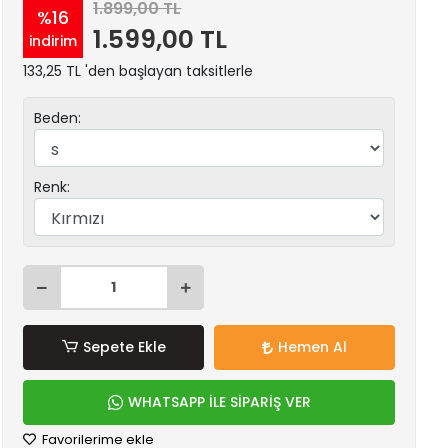
1.899,00 TL
%16
1.599,00 TL
indirim
133,25 TL 'den başlayan taksitlerle
Beden:
Renk:
Sepete Ekle
Hemen Al
WHATSAPP İLE SİPARİŞ VER
Favorilerime ekle