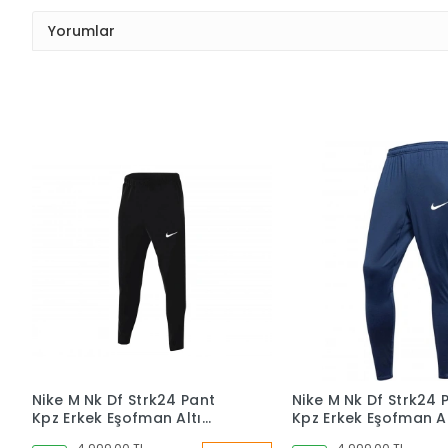
Yorumlar
Nike M Nk Df Strk24 Pant
Nike M Nk Df Strk24 
Kpz Erkek Eşofman Altı
Kpz Erkek Eşofman Al
Siyah Fd7574-010
lacivert Fd7574-451