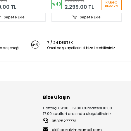
00 TL
3.999,00 TL
KARGO
%43
9,00 TL
2.299,00 TL
BEDAVA
Sepete Ekle
Sepete Ekle
7 / 24 DESTEK
a seçeneği
Öneri ve şikayetlerinizi bize iletebilirsiniz.
Bize Ulaşın
Haftaiçi 09:00 - 19:00 Cumartesi 10:00 -
17:00 saatleri arasında ulaşabilirsiniz.
05325277773
akifsporgiyim@gmail.com