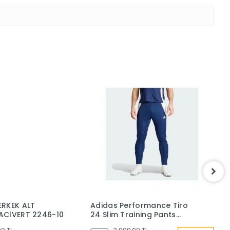
ERKEK ALT
Adidas Performance Tiro
A
ACİVERT 2246-10
24 Slim Training Pants
B
IR9344