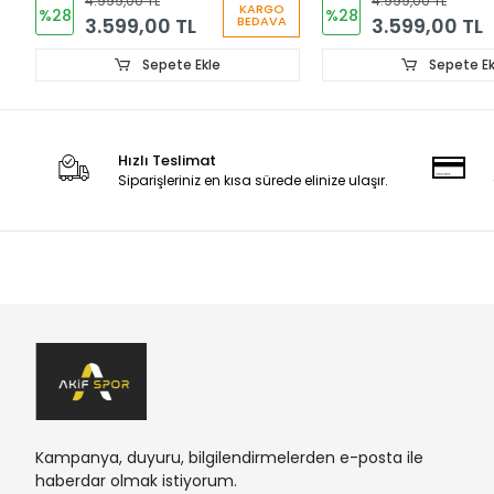
4.999,00 TL
4.999,00 TL
KARGO
%28
%28
3.599,00 TL
3.599,00 TL
BEDAVA
Sepete Ekle
Sepete Ek
Hızlı Teslimat
Siparişleriniz en kısa sürede elinize ulaşır.
Kampanya, duyuru, bilgilendirmelerden e-posta ile
haberdar olmak istiyorum.