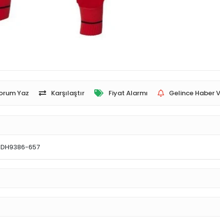
orum Yaz
Karşılaştır
Fiyat Alarmı
Gelince Haber V
tı DH9386-657