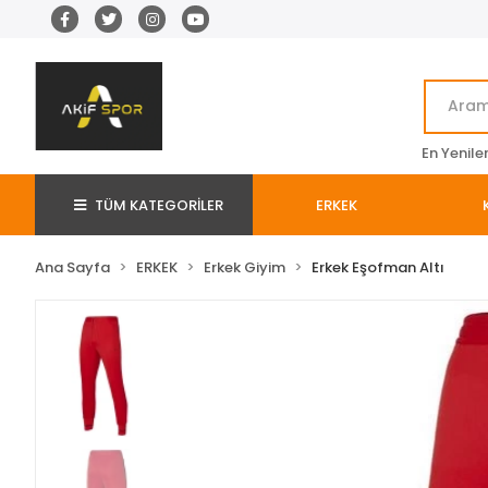
En Yenile
TÜM KATEGORİLER
ERKEK
Ana Sayfa
ERKEK
Erkek Giyim
Erkek Eşofman Altı