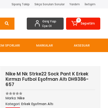
Sipariş Takip
Sıkça Sorulan Sorular
Yardım
İletişim
0
Giriş Yap
Sepetim
Üye Ol
IM SPORLARI
MARKALAR
AKSESUAR
Nike M Nk Strke22 Sock Pant K Erkek
Kırmızı Futbol Eşofman Altı DH9386-
657
Marka:
Nike
Kategori:
Erkek Eşofman Altı