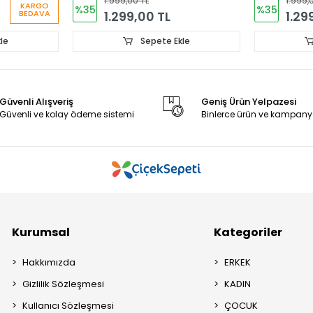
1.999,00 TL
1.999,
KARGO
%35
%35
1.299,00 TL
1.29
BEDAVA
le
Sepete Ekle
Güvenli Alışveriş
Geniş Ürün Yelpazesi
Güvenli ve kolay ödeme sistemi
Binlerce ürün ve kampany
Kurumsal
Kategoriler
Hakkımızda
ERKEK
Gizlilik Sözleşmesi
KADIN
Kullanıcı Sözleşmesi
ÇOCUK