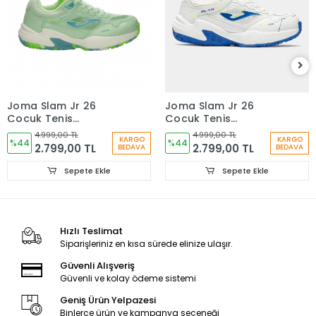
Joma Slam Jr 26
Joma Slam Jr 26
Çocuk Tenis
Çocuk Tenis
Ayakkabısı
Ayakkabısı
4.999,00 TL
4.999,00 TL
KARGO
KARGO
JSLAMS2624OM
%44
JSLAMS2602OM
%44
2.799,00 TL
2.799,00 TL
BEDAVA
BEDAVA
Sepete Ekle
Sepete Ekle
Hızlı Teslimat
Siparişleriniz en kısa sürede elinize ulaşır.
Güvenli Alışveriş
Güvenli ve kolay ödeme sistemi
Geniş Ürün Yelpazesi
Binlerce ürün ve kampanya seçeneği