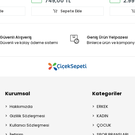
749,00 TL
2.99
le
Sepete Ekle
Güvenli Alışveriş
Geniş Ürün Yelpazesi
Güvenli ve kolay ödeme sistemi
Binlerce ürün ve kampany
Kurumsal
Kategoriler
Hakkımızda
ERKEK
Gizlilik Sözleşmesi
KADIN
Kullanıcı Sözleşmesi
ÇOCUK
İletişim
SPOR BRANŞLARI