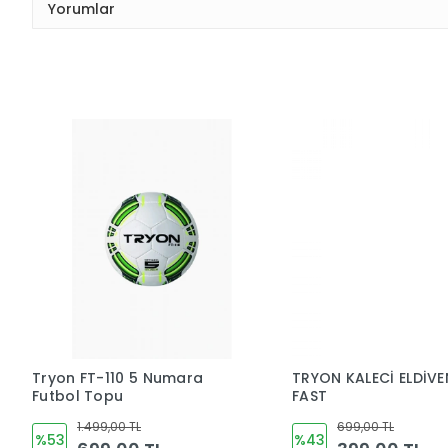
Yorumlar
Tryon FT-110 5 Numara
TRYON KALECİ ELDİVE
Futbol Topu
FAST
1.499,00 TL
699,00 TL
%53
%43