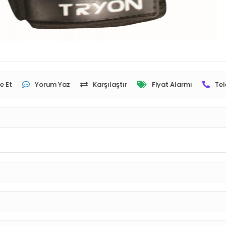
e Et
Yorum Yaz
Karşılaştır
Fiyat Alarmı
Tel