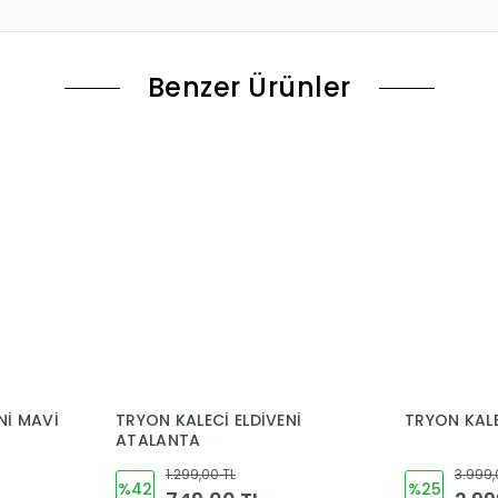
Benzer Ürünler
Nİ MAVİ
TRYON KALECİ ELDİVENİ
TRYON KALE
ATALANTA
1.299,00 TL
3.999,
%42
%25