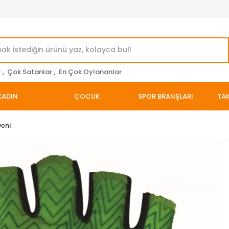
r
,
Çok Satanlar
,
En Çok Oylananlar
KADIN
ÇOCUK
SPOR BRANŞLARI
TAK
veni