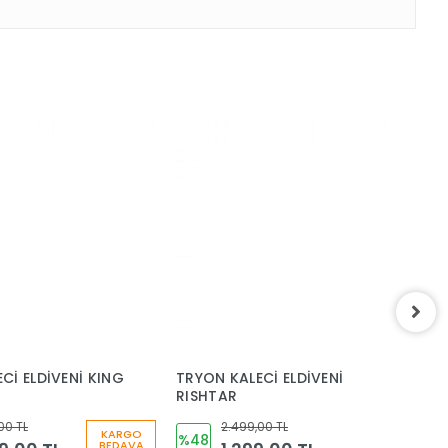
Cİ ELDİVENİ KING
TRYON KALECİ ELDİVENİ
T
RISHTAR
L
00 TL
2.499,00 TL
KARGO
%48
BEDAVA