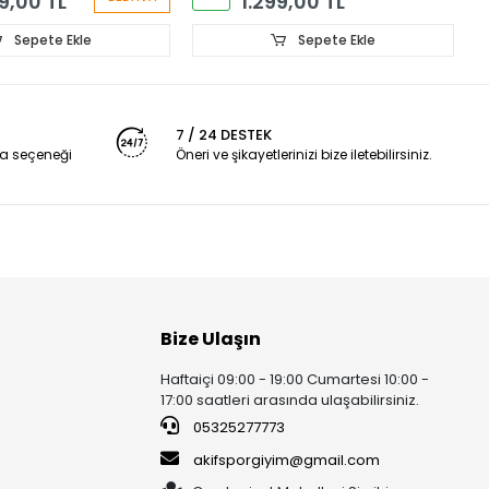
9,00 TL
1.299,00 TL
Sepete Ekle
Sepete Ekle
7 / 24 DESTEK
a seçeneği
Öneri ve şikayetlerinizi bize iletebilirsiniz.
Bize Ulaşın
Haftaiçi 09:00 - 19:00 Cumartesi 10:00 -
17:00 saatleri arasında ulaşabilirsiniz.
05325277773
akifsporgiyim@gmail.com