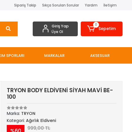
Sipariş Takip
Sıkça Sorulan Sorular
Yardım
İletişim
0
Giriş Yap
Sepetim
Üye Ol
IM SPORLARI
MARKALAR
AKSESUAR
TRYON BODY ELDİVENİ SİYAH MAVİ BE-
100
Marka:
TRYON
Kategori:
Ağırlık Eldiveni
999,00 TL
%60